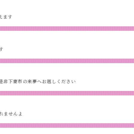
えます
す
是非下妻市の来夢へお越しください
れませんよ